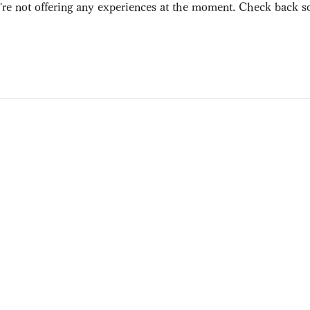
re not offering any experiences at the moment. Check back s
焼肉黒田
150-0044 東京都渋谷区円山町1-16
しぶまる館1F・2F
Shibumaru bldg. 1F,2F